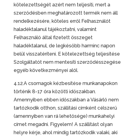
kötelezettségét azért nem teljesíti, mert a
szerződésben meghatározott termék nem áll
rendelkezésére, köteles erről Felhasználót
haladéktalanul tájékoztatni, valamint
Felhasználó által fizetett összeget
haladéktalanul, de legkésőbb harminc napon
belül visszatéríteni. E kötelezettség teljesítése
Szolgáltatót nem mentesíti szerződésszegése
egyéb következményei alól.
4.12.A csomagok kézbesítése munkanapokon
történik 8-17 óra közötti időszakban.
Amennyiben ebben időszakban a Vásárló nem
tartózkodik otthon, szállítási címként célszerű
(amennyiben van rá lehetősége) munkahelyi
címet megadni. Figyelem! A szállítást olyan
helyre kérje, ahol mindig tartózkodik valaki, aki