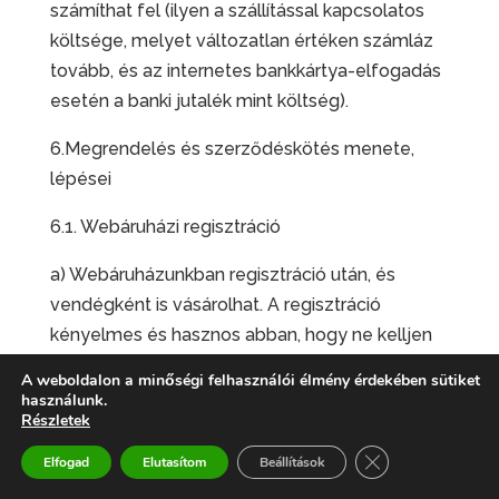
számíthat fel (ilyen a szállítással kapcsolatos
költsége, melyet változatlan értéken számláz
tovább, és az internetes bankkártya-elfogadás
esetén a banki jutalék mint költség).
6.Megrendelés és szerződéskötés menete,
lépései
6.1. Webáruházi regisztráció
a) Webáruházunkban regisztráció után, és
vendégként is vásárolhat. A regisztráció
kényelmes és hasznos abban, hogy ne kelljen
minden egyes vásárlás során Önnek a szállítási
A weboldalon a minőségi felhasználói élmény érdekében sütiket
és számlázási adatait újra begépelnie.
használunk.
Részletek
b) A regisztráció során az adatlapot
Close GDPR Cooki
Elfogad
Elutasítom
Beállítások
értelemszerűen ki kell tölteni. Lehetőség van