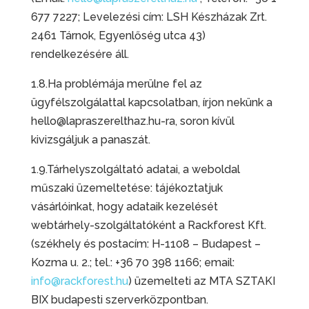
677 7227; Levelezési cím: LSH Készházak Zrt.
2461 Tárnok, Egyenlőség utca 43)
rendelkezésére áll.
1.8.Ha problémája merülne fel az
ügyfélszolgálattal kapcsolatban, írjon nekünk a
hello@lapraszerelthaz.hu-ra, soron kívül
kivizsgáljuk a panaszát.
1.9.Tárhelyszolgáltató adatai, a weboldal
műszaki üzemeltetése: tájékoztatjuk
vásárlóinkat, hogy adataik kezelését
webtárhely-szolgáltatóként a Rackforest Kft.
(székhely és postacím: H-1108 – Budapest –
Kozma u. 2.; tel.: +36 70 398 1166; email:
info@rackforest.hu
) üzemelteti az MTA SZTAKI
BIX budapesti szerverközpontban.