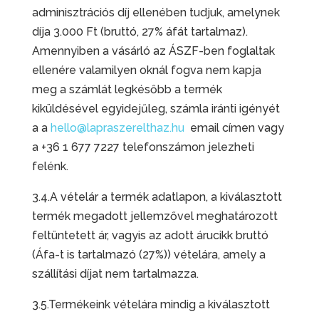
adminisztrációs díj ellenében tudjuk, amelynek
díja 3.000 Ft (bruttó, 27% áfát tartalmaz).
Amennyiben a vásárló az ÁSZF-ben foglaltak
ellenére valamilyen oknál fogva nem kapja
meg a számlát legkésőbb a termék
kiküldésével egyidejűleg, számla iránti igényét
a a
hello@lapraszerelthaz.hu
email címen vagy
a +36 1 677 7227 telefonszámon jelezheti
felénk.
3.4.A vételár a termék adatlapon, a kiválasztott
termék megadott jellemzővel meghatározott
feltüntetett ár, vagyis az adott árucikk bruttó
(Áfa-t is tartalmazó (27%)) vételára, amely a
szállítási díjat nem tartalmazza.
3.5.Termékeink vételára mindig a kiválasztott