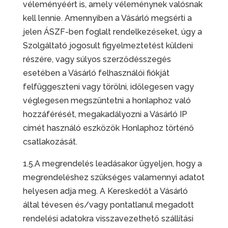
véleményéért is, amely véleménynek valósnak
kell lennie. Amennyiben a Vásárló megsérti a
jelen ÁSZF-ben foglalt rendelkezéseket, úgy a
Szolgáltató jogosult figyelmeztetést küldeni
részére, vagy súlyos szerződésszegés
esetében a Vásárló felhasználói fiókját
felfüggeszteni vagy törölni, időlegesen vagy
véglegesen megszüntetni a honlaphoz való
hozzáférését, megakadályozni a Vásárló IP
címét használó eszközök Honlaphoz történő
csatlakozását.
1.5.A megrendelés leadásakor ügyeljen, hogy a
megrendeléshez szükséges valamennyi adatot
helyesen adja meg. A Kereskedőt a Vásárló
által tévesen és/vagy pontatlanul megadott
rendelési adatokra visszavezethető szállítási