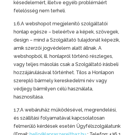
késedelemért, illetve egyéb problémáért
felelősség nem terheli.
1.6.A webshopot megjelenítő szolgáltatói
honlap egésze – beleértve a képek, szövegek,
design – mind a Szolgáltató tulajdonát képezik,
amik szerzői jogvédelem alatt állnak. A
webshopból, ill. honlapról történő részleges,
vagy teljes másolás csak a Szolgáltató írásbeli
hozzájárulásával történhet. Tilos a Honlapon
szereplő bármely kereskedelmi név vagy
védjegy bármilyen célú használata,
hasznosítása.
1.7.A webáruház működésével, megrendelési,
és szállítási folyamatával kapcsolatosan
felmerülő kérdések esetén Ügyfélszolgálatunk
(Email:
hello@lapraszerelthaz.hu
; Telefon: +36 1