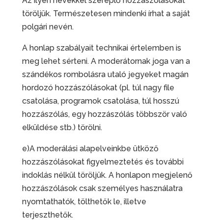
Az ilyen nevekkel szereplő hozzászólásokat
töröljük. Természetesen mindenki írhat a saját
polgári nevén.
A honlap szabályait technikai értelemben is
meg lehet sérteni. A moderátornak joga van a
szándékos rombolásra utaló jegyeket magán
hordozó hozzászólásokat (pl. túl nagy file
csatolása, programok csatolása, túl hosszú
hozzászólás, egy hozzászólás többször való
elküldése stb.) törölni.
e
)A moderálási alapelveinkbe ütköző
hozzászólásokat figyelmeztetés és további
indoklás nélkül töröljük. A honlapon megjelenő
hozzászólások csak személyes használatra
nyomtathatók, tölthetők le, illetve
terjeszthetők.