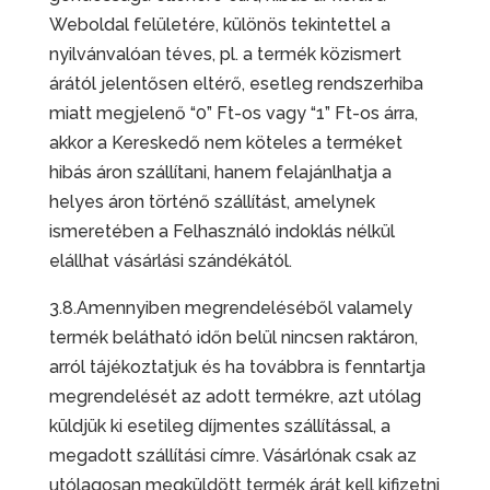
Weboldal felületére, különös tekintettel a
nyilvánvalóan téves, pl. a termék közismert
árától jelentősen eltérő, esetleg rendszerhiba
miatt megjelenő “0” Ft-os vagy “1” Ft-os árra,
akkor a Kereskedő nem köteles a terméket
hibás áron szállítani, hanem felajánlhatja a
helyes áron történő szállítást, amelynek
ismeretében a Felhasználó indoklás nélkül
elállhat vásárlási szándékától.
3.8.Amennyiben megrendeléséből valamely
termék belátható időn belül nincsen raktáron,
arról tájékoztatjuk és ha továbbra is fenntartja
megrendelését az adott termékre, azt utólag
küldjük ki esetileg díjmentes szállítással, a
megadott szállítási címre. Vásárlónak csak az
utólagosan megküldött termék árát kell kifizetni