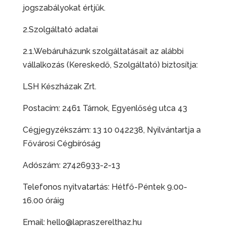
jogszabályokat értjük.
2.Szolgáltató adatai
2.1.Webáruházunk szolgáltatásait az alábbi
vállalkozás (Kereskedő, Szolgáltató) biztosítja:
LSH Készházak Zrt.
Postacím: 2461 Tárnok, Egyenlőség utca 43
Cégjegyzékszám: 13 10 042238, Nyilvántartja a
Fővárosi Cégbíróság
Adószám: 27426933-2-13
Telefonos nyitvatartás: Hétfő-Péntek 9.00-
16.00 óráig
Email:
hello@lapraszerelthaz.hu