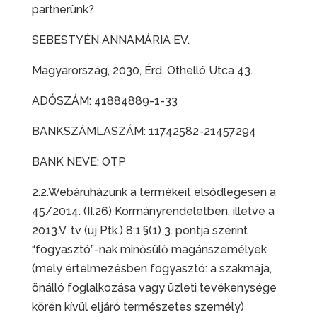
partnerünk?
SEBESTYÉN ANNAMÁRIA EV.
Magyarország, 2030, Érd, Othelló Utca 43.
ADÓSZÁM: 41884889-1-33
BANKSZÁMLASZÁM: 11742582-21457294
BANK NEVE: OTP
2.2.Webáruházunk a termékeit elsődlegesen a
45/2014. (II.26) Kormányrendeletben, illetve a
2013.V. tv (új Ptk.) 8:1.§(1) 3. pontja szerint
“fogyasztó”-nak minősülő magánszemélyek
(mely értelmezésben fogyasztó: a szakmája,
önálló foglalkozása vagy üzleti tevékenysége
körén kívül eljáró természetes személy)