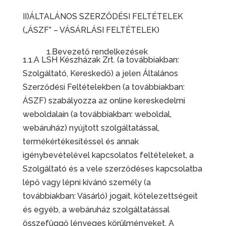
II)ÁLTALÁNOS SZERZŐDÉSI FELTÉTELEK
(„ÁSZF” – VÁSÁRLÁSI FELTÉTELEK)
1.Bevezető rendelkezések
1.1.A LSH Készházak Zrt. (a továbbiakban:
Szolgáltató, Kereskedő) a jelen Általános
Szerződési Feltételekben (a továbbiakban:
ÁSZF) szabályozza az online kereskedelmi
weboldalain (a továbbiakban: weboldal,
webáruház) nyújtott szolgáltatással,
termékértékesítéssel és annak
igénybevételével kapcsolatos feltételeket, a
Szolgáltató és a vele szerződéses kapcsolatba
lépő vagy lépni kívánó személy (a
továbbiakban: Vásárló) jogait, kötelezettségeit
és egyéb, a webáruház szolgáltatással
összefüggő lényeges körülményeket. A