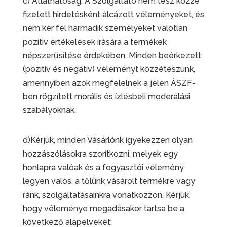
c) Átláthatóság:
A Szolgáltató nem tesz közzé
fizetett hirdetésként álcázott véleményeket, és
nem kér fel harmadik személyeket valótlan
po
zitív értékelések írására a termékek
népszerűsítése érdekében. Minden beérkezett
(pozitív és negatív) véleményt közzéteszünk,
amennyiben azok megfelelnek a jelen ÁSZF-
ben rögzített morális és ízlésbeli moderálási
szabályoknak.
d
)Kérjük, minden Vásárlónk igyekezzen olyan
hozzászólásokra szorítkozni, melyek egy
honlapra valóak és a fogyasztói vélemény
legyen valós, a tőlünk vásárolt termékre vagy
ránk, szolgáltatásainkra vonatkozzon. Kérjük,
hogy véleménye megadásakor tartsa be a
következő alapelveket: