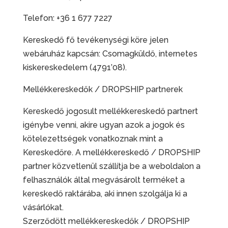
Telefon: +36 1 677 7227
Kereskedő fő tevékenységi köre jelen
webáruház kapcsán: Csomagküldő, internetes
kiskereskedelem (4791’08).
Mellékkereskedők / DROPSHIP partnerek
Kereskedő jogosult mellékkereskedő partnert
igénybe venni, akire ugyan azok a jogok és
kötelezettségek vonatkoznak mint a
Kereskedőre. A mellékkereskedő / DROPSHIP
partner közvetlenül szállítja be a weboldalon a
felhasználók által megvásárolt terméket a
kereskedő raktárába, aki innen szolgálja ki a
vásárlókat.
Szerződött mellékkereskedők / DROPSHIP