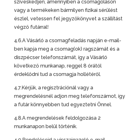
szíveskedjen, amennyiben a csomagoláson
vagy a termékeken bármilyen fizikai sérülést
észlel, vetessen fel jegyzőkönyvet a szállítást
végző futárral!
4.6.A Vásárló a csomagfeladás napján e-mail-
ben kapja meg a csomag(ok) ragszámát és a
diszpécser telefonszámát, így a Vásárló
következő munkanap, reggel 8 órától
érdeklődni tud a csomagja hollétéről.
4.7.Kérjük, a regisztrációnál vagy a
megrendelésnél adjon meg telefonszámot, így
a futár könnyebben tud egyeztetni Önnel.
4.8.A megrendelések feldolgozása 2
munkanapon belül történik.
4.9.Rendeléseid a visszaigazoló e-mail