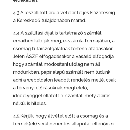
érdekében.
4.3.A leszállított áru a vételár teljes kifizetéséig
a Kereskedő tulajdonában marad.
4.4.A szállítási díjat is tartalmazó számlát
emailben küldjük meg, e-számla formájában, a
csomag futárszolgálatnak történő átadásakor.
Jelen ÁSZF elfogadásakor a vásárló elfogadja,
hogy számlát módosítani utólag nem áll
módunkban, papír alapú számlát nem tudunk
adni a weboldalon leadott rendelés mellé, csak
a törvényi előírásoknak megfelelő,
időbélyeggel ellátott e-számlát, mely aláírás
nélkül is hiteles.
4.5.Kérjük, hogy átvétel előtt a csomag és a
termék(ek) sérülésmentes állapotát ellenőrizni