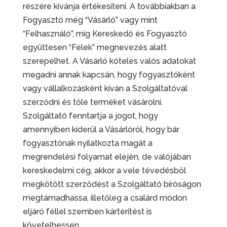
részére kívánja értékesíteni. A továbbiakban a
Fogyasztó még “Vásárló” vagy mint
“Felhasználó”, míg Kereskedő és Fogyasztó
együttesen “Felek” megnevezés alatt
szerepelhet. A Vásárló köteles valós adatokat
megadni annak kapcsán, hogy fogyasztóként
vagy vállalkozásként kíván a Szolgáltatóval
szerződni és tőle terméket vásárolni.
Szolgáltató fenntartja a jogot, hogy
amennyiben kiderül a Vásárlóról, hogy bár
fogyasztónak nyilatkozta magát a
megrendelési folyamat elején, de valójában
kereskedelmi cég, akkor a vele tévedésből
megkötött szerződést a Szolgáltató bíróságon
megtámadhassa, illetőleg a csalárd módon
eljáró féllel szemben kártérítést is
követelhessen.