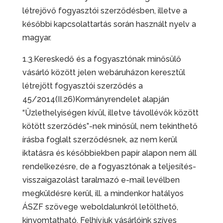
létrejövő fogyasztói szerződésben, illetve a
későbbi kapcsolattartás során használt nyelv a
magyar.
1.3.Kereskedő és a fogyasztónak minősülő
vásárló között jelen webáruházon keresztül
létrejött fogyasztói szerződés a
45/2014(II.26)Kormányrendelet alapján
“Üzlethelyiségen kívül, illetve távollévők között
kötött szerződés”-nek minősül, nem tekinthető
írásba foglalt szerződésnek, az nem kerül
iktatásra és későbbiekben papír alapon nem áll
rendelkezésre, de a fogyasztónak a teljesítés-
visszaigazolást taralmazó e-mail levélben
megküldésre kerül, ill. a mindenkor hatályos
ÁSZF szövege weboldalunkról letölthető,
kinyomtatható. Felhívjuk vásárlóink szíves